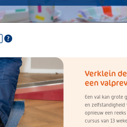
Verklein de
een valpre
Een val kan grote
en zelfstandigheid
opnieuw een reeks 
cursus van 13 weke