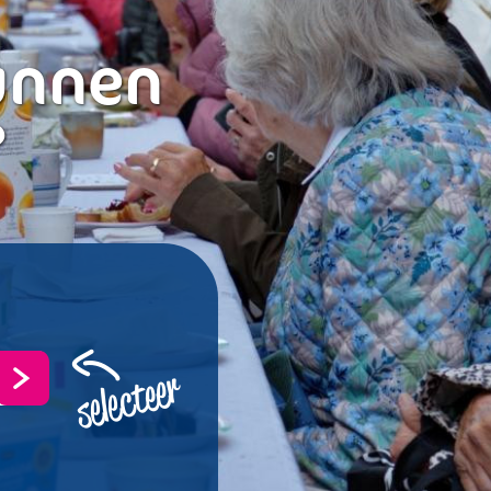
unnen
?
selecteer