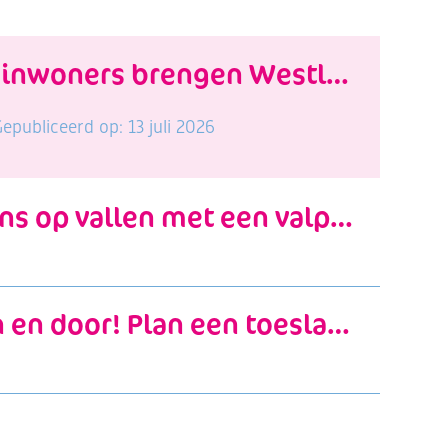
10 ideeën van inwoners brengen Westland deze zomer samen
epubliceerd op: 13 juli 2026
Verklein de kans op vallen met een valpreventiecursus
Check, pas aan en door! Plan een toeslagencheck bij de Formulierenbrigade