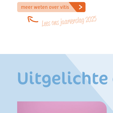
meer weten over vitis
Lees ons jaarverslag 2025
Uitgelichte