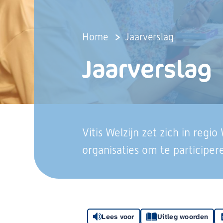
Home
Jaarverslag
Jaarverslag
Vitis Welzijn zet zich in regi
organisaties om te participe
Lees voor
Uitleg woorden