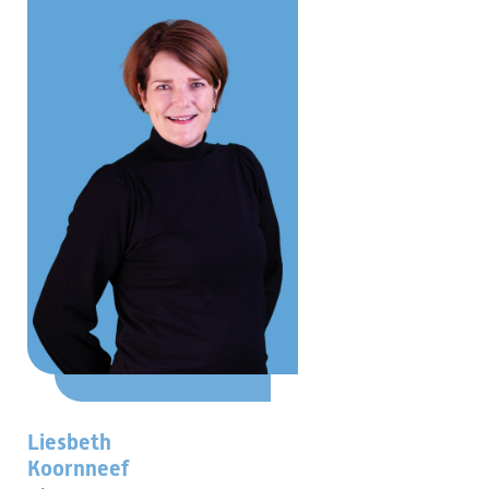
Liesbeth
Koornneef