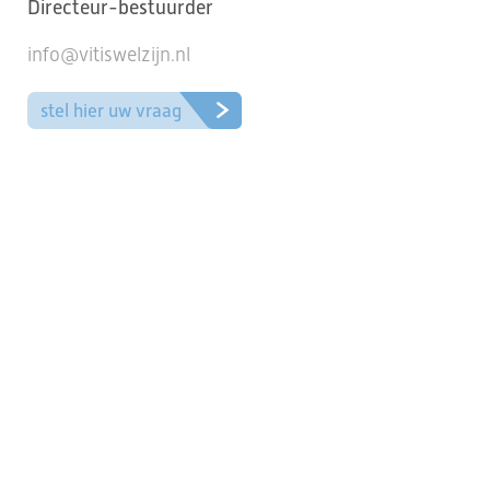
Directeur-bestuurder
info@vitiswelzijn.nl
stel hier uw vraag