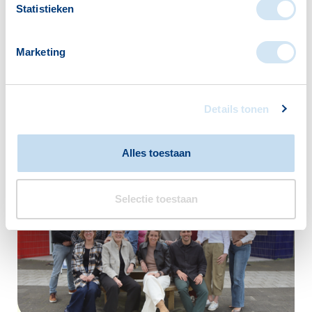
terecht? U doet zelf wat u kunt en als u het
Statistieken
niet zelf kunt, doen we het
samen! Verspreid over Westland hebben
Marketing
wij vele verschillende wijkcentra. Kijk hier
voor het wijkcentrum bij u in de buurt!
Details tonen
naar de wijkcentra
Alles toestaan
Selectie toestaan