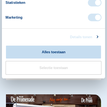
Statistieken
Marketing
Future Creators
Details tonen
Ben jij creatief en barst je van ideeën?
Future Creators is hét project voor en door
Alles toestaan
jongeren!
Selectie toestaan
lees verder!