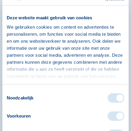
nodigen jullie uit in een van onze
wijkcentra en kijken samen hoe we jullie
Deze website maakt gebruik van cookies
plannen werkelijkheid kunnen maken.
We gebruiken cookies om content en advertenties te
personaliseren, om functies voor social media te bieden
en om ons websiteverkeer te analyseren. Ook delen we
lees verder!
informatie over uw gebruik van onze site met onze
partners voor social media, adverteren en analyse. Deze
partners kunnen deze gegevens combineren met andere
informatie die u aan ze heeft verstrekt of die ze hebben
verzameld op basis van uw gebruik van hun services.
Toestemmingsselectie
Noodzakelijk
Voorkeuren