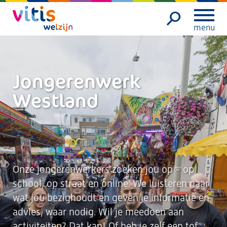
menu
Jongerenwerk
Westland
Onze jongerenwerkers zoeken jou op - op
school, op straat en online. We luisteren naar
wat jou bezighoudt en geven je informatie en
advies, waar nodig. Wil je meedoen aan
activiteiten? Dat kan! Of heb je zelf een tof