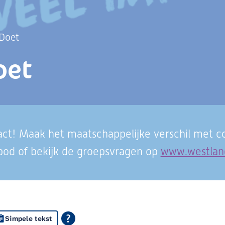
Doet
oet
act!
Maak het maatschappelijke verschil met col
anbod of bekijk de groepsvragen op
www.westland
Simpele tekst