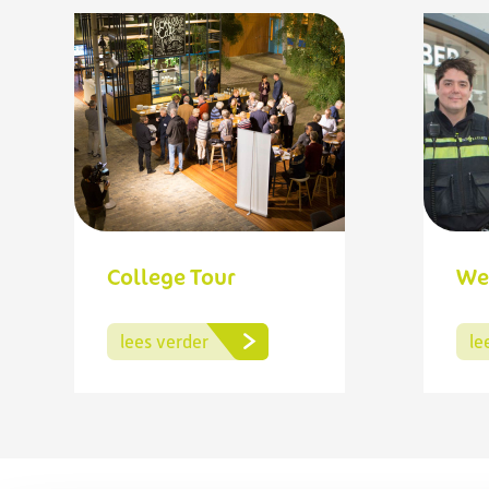
College Tour
We
lees verder
le