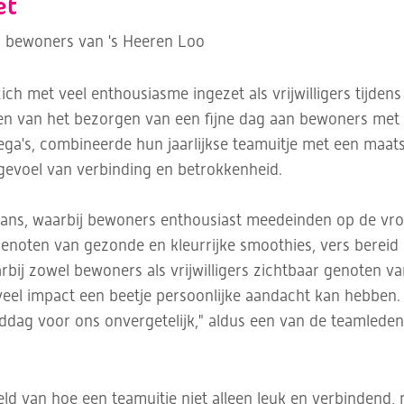
et
or bewoners van 's Heeren Loo
ch met veel enthousiasme ingezet als vrijwilligers tijdens
en van het bezorgen van een fijne dag aan bewoners met
ega's, combineerde hun jaarlijkse teamuitje met een maatsc
gevoel van verbinding en betrokkenheid.
s, waarbij bewoners enthousiast meedeinden op de vrolij
noten van gezonde en kleurrijke smoothies, vers bereid
bij zowel bewoners als vrijwilligers zichtbaar genoten va
veel impact een beetje persoonlijke aandacht kan hebben.
ag voor ons onvergetelijk," aldus een van de teamleden
beeld van hoe een teamuitje niet alleen leuk en verbindend