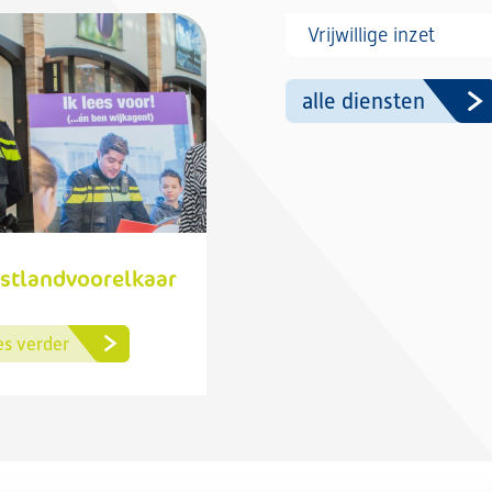
Vrijwillige inzet
alle diensten
stlandvoorelkaar
es verder