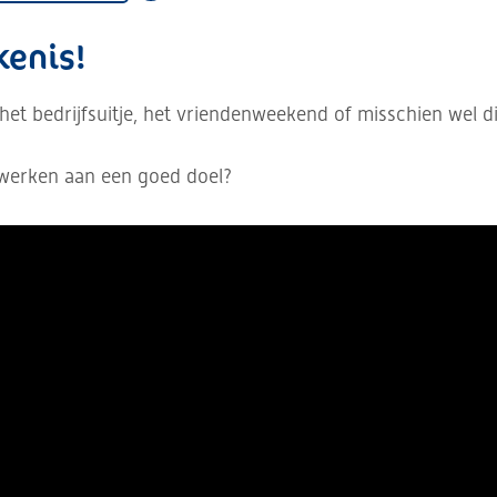
ekenis!
 het bedrijfsuitje, het vriendenweekend of misschien wel di
 werken aan een goed doel?