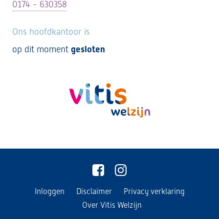
0174 - 630358
Ons hoofdkantoor is
op dit moment
gesloten
Inloggen
Disclaimer
Privacy verklaring
Over Vitis Welzijn