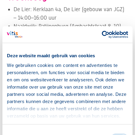
De Lier: Kerklaan 4a, De Lier (gebouw van JGZ)
– 14:00–16:00 uur
Naaldwijk: Patijnenburg (Ambachtstraat 8–10),
Naaldwijk – 10:00–12:00 uur
’s‑Gravenzande: Bibliotheek, Zandeveltplein 26,
’s‑Gravenzande – 14:00–16:00 uur
Deze website maakt gebruik van cookies
Wateringen: Bibliotheek, Dorpskade 3,
We gebruiken cookies om content en advertenties te
Wateringen – 10:00–12:00 uur
personaliseren, om functies voor social media te bieden
en om ons websiteverkeer te analyseren. Ook delen we
Donderdag
informatie over uw gebruik van onze site met onze
partners voor social media, adverteren en analyse. Deze
Naaldwijk: Patijnenburg (Ambachtstraat 8–10),
partners kunnen deze gegevens combineren met andere
Naaldwijk – 10:00–12:00 uur
informatie die u aan ze heeft verstrekt of die ze hebben
’s‑Gravenzande: Bibliotheek, Zandeveltplein 26,
verzameld op basis van uw gebruik van hun services.
’s‑Gravenzande – 10:00 - 12:00 uur
Toestemmingsselectie