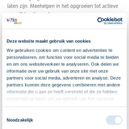
laten zijn. Meehelpen in het opgroeien tot actieve
en zelfstandige volwassenen.
Jongerenwerker in
Poeldijk
is Richard
Noordervliet.
Klik hier voor zijn eigen pagina.
.
Deze website maakt gebruik van cookies
Meer info over het jongerenwerk
vindt u hier.
We gebruiken cookies om content en advertenties te
personaliseren, om functies voor social media te bieden
Wijkcentrum
en om ons websiteverkeer te analyseren. Ook delen we
informatie over uw gebruik van onze site met onze
partners voor social media, adverteren en analyse. Deze
Het Wijkcentrum is dé plek voor advies, informatie
partners kunnen deze gegevens combineren met andere
en vrijwilligerswerk. Wij denken met u mee en
informatie die u aan ze heeft verstrekt of die ze hebben
zoeken samen naar een antwoord op uw vraag.
verzameld op basis van uw gebruik van hun services.
Kunt u het zelf oplossen? Wilt u iets leren? Is er
andere hulp nodig? En waar kunt u dan terecht? U
Toestemmingsselectie
doet zelf wat u kunt en als u het niet zelf kunt,
Noodzakelijk
doen we het samen! Verspreid over Westland