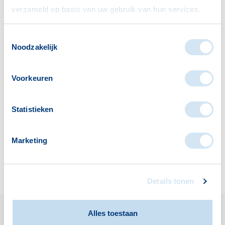
verzameld op basis van uw gebruik van hun services.
Toestemmingsselectie
Noodzakelijk
Cynthia
Hoogendam-de
Voorkeuren
Jong
Welzijnsadviseur
Statistieken
Honselersdijk/Poeldijk
welzijnsadviseurs@vitiswelzijn.nl
Marketing
0174-630358
stel hier uw vraag
Details tonen
Alles toestaan