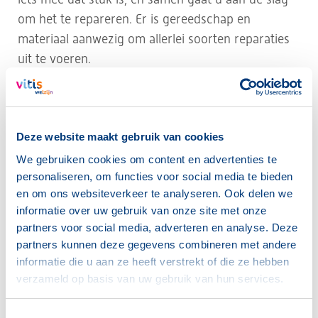
om het te repareren. Er is gereedschap en
materiaal aanwezig om allerlei soorten reparaties
uit te voeren.
Duurzaam én sociaal
Zeker nu duurzaamheid steeds belangrijker wordt,
Deze website maakt gebruik van cookies
is het Repair Café een praktische én sociale manier
om daar samen iets in te betekenen. Wie niets te
We gebruiken cookies om content en advertenties te
personaliseren, om functies voor social media te bieden
repareren heeft, is ook welkom om een kop koffie
en om ons websiteverkeer te analyseren. Ook delen we
of thee te drinken, een praatje te maken of een
informatie over uw gebruik van onze site met onze
handje te helpen bij een andere klus.
partners voor social media, adverteren en analyse. Deze
partners kunnen deze gegevens combineren met andere
“Veel inwoners weten nog niet dat we iedere
informatie die u aan ze heeft verstrekt of die ze hebben
verzameld op basis van uw gebruik van hun services.
maand voor hen klaarstaan,” vertelt Siem van Pelt,
vrijwillig coördinator in Naaldwijk. “In Monster zijn
Toestemmingsselectie