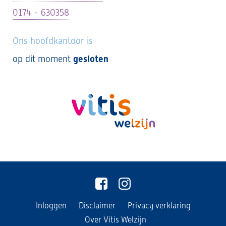
0174 - 630358
Ons hoofdkantoor is
op dit moment
gesloten
Inloggen
Disclaimer
Privacy verklaring
Over Vitis Welzijn