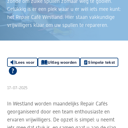
zonde om zulke spullen zomaar weg te gooien.
Gelukkig is er een plek waar u er wél iets mee kunt:
het Repair Café Westland. Hier staan vakkundige
vrijwilligers klaar om uw spullen te repareren.
Lees voor
Uitleg woorden
Simpele tekst
17-07-2025
In Westland worden maandelijks Repair Cafés
georganiseerd door een team enthousiaste en
ervaren vrijwilligers. De opzet is simpel: u neemt
iets mee dat stuk is, en samen gaat u aan de slag