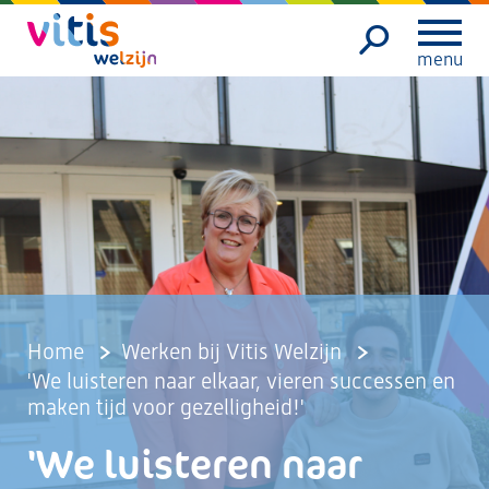
menu
Home
Werken bij Vitis Welzijn
'We luisteren naar elkaar, vieren successen en
maken tijd voor gezelligheid!'
'We luisteren naar