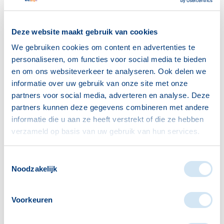
mooie projecten en successen, supertof om te zien
wat er allemaal gebeurt.”
Deze website maakt gebruik van cookies
We gebruiken cookies om content en advertenties te
Wat werken bij Vitis volgens hen zo bijzonder
personaliseren, om functies voor social media te bieden
maakt, is de ruimte en het vertrouwen die ze
en om ons websiteverkeer te analyseren. Ook delen we
krijgen. “De vrijheid om op je eigen manier contact
informatie over uw gebruik van onze site met onze
te maken met mensen is goud waard,” zegt
partners voor social media, adverteren en analyse. Deze
Kaspar. “Geen dag is hetzelfde en dat houdt het
partners kunnen deze gegevens combineren met andere
informatie die u aan ze heeft verstrekt of die ze hebben
werk levendig.”
verzameld op basis van uw gebruik van hun services.
Anja beaamt dat: “Er is ruimte om zelf initiatief te
nemen, dingen uit te proberen en te groeien in wat
Toestemmingsselectie
ik doe. Dat maakt dat ik me gewaardeerd voel.”
Noodzakelijk
Ook de sfeer in het team draagt daaraan bij. “We
Voorkeuren
luisteren naar elkaar, vieren successen en maken
tijd voor gezelligheid,” vertelt Anja. “Eén keer per