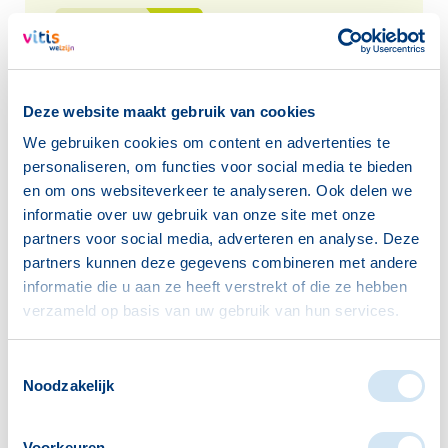
lees verder
Deze website maakt gebruik van cookies
Vitis Welzijn De Hunselaer |
We gebruiken cookies om content en advertenties te
Honselersdijk
personaliseren, om functies voor social media te bieden
en om ons websiteverkeer te analyseren. Ook delen we
informatie over uw gebruik van onze site met onze
lees verder
partners voor social media, adverteren en analyse. Deze
partners kunnen deze gegevens combineren met andere
informatie die u aan ze heeft verstrekt of die ze hebben
verzameld op basis van uw gebruik van hun services.
Vitis Welzijn De Prinsenhof |
Toestemmingsselectie
Maasdijk
Noodzakelijk
lees verder
Voorkeuren