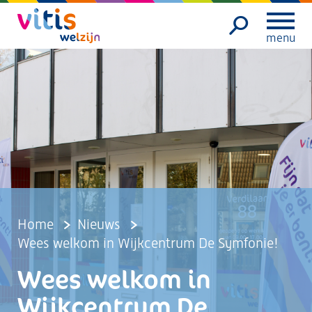
menu
Home
Nieuws
Wees welkom in Wijkcentrum De Symfonie!
Wees welkom in
Wijkcentrum De