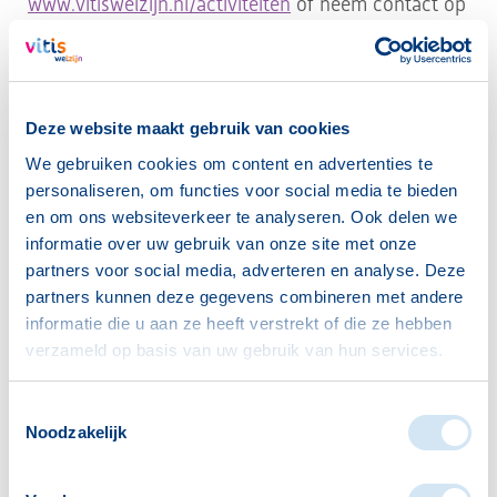
www.vitiswelzijn.nl/activiteiten
of neem contact op
met sociaal makelaar Floor Holland via 0174-
630358 of
f.holland@vitiswelzijn.nl
Heeft u zelf ideeën voor nieuwe activiteiten? Denk
aan spelletjesmiddagen, bingo of een wandelgroep.
Deze website maakt gebruik van cookies
Er zijn volop mogelijkheden om samen nieuwe
We gebruiken cookies om content en advertenties te
initiatieven te starten!
personaliseren, om functies voor social media te bieden
en om ons websiteverkeer te analyseren. Ook delen we
informatie over uw gebruik van onze site met onze
“Met deze verhuizing hopen we onze bezoekers
partners voor social media, adverteren en analyse. Deze
nog beter van dienst te zijn in een frisse, gastvrije
partners kunnen deze gegevens combineren met andere
ruimte,”
zegt Floor Holland, sociaal makelaar in
informatie die u aan ze heeft verstrekt of die ze hebben
Monster.
“Bovendien is nu ook het Buurt
verzameld op basis van uw gebruik van hun services.
Informatiepunt gevestigd aan de Verdilaan,
waardoor het een nóg centralere plek in de wijk is
Toestemmingsselectie
Noodzakelijk
geworden.”