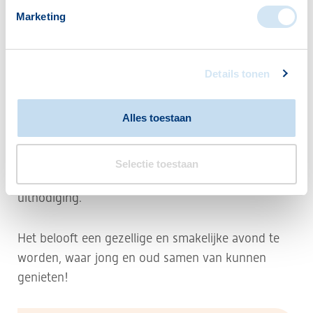
Praktische informatie
Marketing
•
Datum
: 13 juni 2026
•
Locatie
: Wijkcentrum Larix, ’s-Gravenzande
Details tonen
•
Starttijd kinderen
: 16:00 uur
•
Inloop gasten
: vanaf 18:00 uur
Alles toestaan
Aanmelden is verplicht en kan via
marjonvogelaar9@gmail.com
. Na inschrijving
Selectie toestaan
ontvangen deelnemers een persoonlijke
uitnodiging.
Het belooft een gezellige en smakelijke avond te
worden, waar jong en oud samen van kunnen
genieten!