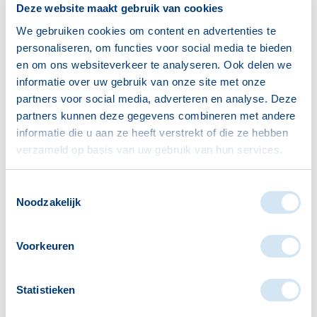
in de rol van kok en gastheer of gastvrouw. Met
Deze website maakt gebruik van cookies
een koksmuts op en een schort voor gaan ze aan
We gebruiken cookies om content en advertenties te
de slag met het maken van menukaarten, het
personaliseren, om functies voor social media te bieden
en om ons websiteverkeer te analyseren. Ook delen we
voorbereiden van het restaurant en natuurlijk het
informatie over uw gebruik van onze site met onze
bakken van heerlijke pannenkoeken.
partners voor social media, adverteren en analyse. Deze
partners kunnen deze gegevens combineren met andere
Om 18:00 uur openen de deuren voor de gasten.
informatie die u aan ze heeft verstrekt of die ze hebben
Familieleden, opa’s, oma’s en andere bekenden zijn
verzameld op basis van uw gebruik van hun services.
van harte welkom om te komen genieten van een
gezellige en smakelijke avond.
Toestemmingsselectie
Noodzakelijk
Deelname is gratis voor kinderen. Ieder kind mag
Voorkeuren
maximaal vier gasten uitnodigen. Voor gasten
bedraagt de bijdrage € 4,00 per persoon; kinderen
die als gast meekomen, eten gratis mee.
Statistieken