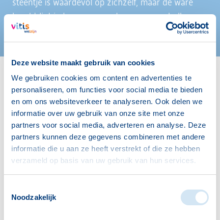
steentje is waardevol op zichzelf, maar de ware
kracht ligt in hoe ze samenkomen en met elkaar
de weg vormen.
Deze website maakt gebruik van cookies
We gebruiken cookies om content en advertenties te
personaliseren, om functies voor social media te bieden
Lees voor
Uitleg woorden
Simpele tekst
en om ons websiteverkeer te analyseren. Ook delen we
informatie over uw gebruik van onze site met onze
partners voor social media, adverteren en analyse. Deze
partners kunnen deze gegevens combineren met andere
07-11-2024
informatie die u aan ze heeft verstrekt of die ze hebben
Het koersplan, gebaseerd op veelzijdige inbreng,
verzameld op basis van uw gebruik van hun services.
biedt focus, richting en handvatten om de
welzijnsopgave in Westland de komende jaren
Toestemmingsselectie
vorm te geven. Hans van der Hoeven, voorzitter
Noodzakelijk
van de Vrijwilligersraad, ontving het allereerste
exemplaar. Een speciaal moment om hem te