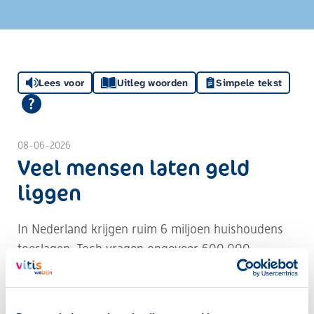
Lees voor
Uitleg woorden
Simpele tekst
08-06-2026
Veel mensen laten geld
liggen
In Nederland krijgen ruim 6 miljoen huishoudens
toeslagen. Toch vragen ongeveer 600.000
huishoudens geen toeslag aan, terwijl ze daar wel
recht op hebben. Dat is ongeveer 1 op de 10
huishoudens. Ook in Westland gaat dit om veel