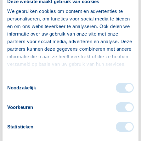
Deze website maakt gebruik van cookies
inwoners. Misschien geldt dit ook voor u.
We gebruiken cookies om content en advertenties te
personaliseren, om functies voor social media te bieden
Voorkom dat u moet
en om ons websiteverkeer te analyseren. Ook delen we
terugbetalen
informatie over uw gebruik van onze site met onze
partners voor social media, adverteren en analyse. Deze
partners kunnen deze gegevens combineren met andere
Geeft u veranderingen niet of te laat door? Dan
informatie die u aan ze heeft verstrekt of die ze hebben
kunt u te veel toeslag krijgen. Dat moet u later
verzameld op basis van uw gebruik van hun services.
misschien terugbetalen. Dit merkt u vaak pas na
het jaar, als uw definitieve inkomen bekend is.
Toestemmingsselectie
Noodzakelijk
Veranderingen die invloed
hebben op uw toeslagen zijn
Voorkeuren
bijvoorbeeld:
Statistieken
een hoger of lager inkomen (bijvoorbeeld door
een nieuwe baan of meer uren werken)