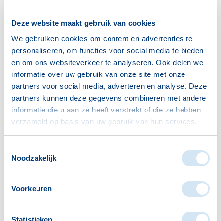
gezellig”,
vertelt vrijwilliger Annie.
Deze website maakt gebruik van cookies
Nieuwe contacten dankzij kleurkaarten
We gebruiken cookies om content en advertenties te
De kracht van de buurtrestaurants ligt in het
personaliseren, om functies voor social media te bieden
samenbrengen van buurtbewoners: via een uniek
en om ons websiteverkeer te analyseren. Ook delen we
informatie over uw gebruik van onze site met onze
kleurenkaartsysteem worden bezoekers aan elkaar
partners voor social media, adverteren en analyse. Deze
gekoppeld, zodat er steeds nieuwe ontmoetingen
partners kunnen deze gegevens combineren met andere
ontstaan. Dit principe kwam ook terug tijdens het
informatie die u aan ze heeft verstrekt of die ze hebben
jubileumfeest. Vrijwilligers werden met behulp van
verzameld op basis van uw gebruik van hun services.
de kleurenkaarten in teams ingedeeld voor een
pubquiz, wat leidde tot nieuwe contacten en leuke
Toestemmingsselectie
interacties.
Noodzakelijk
Renée Goppel, coördinator van Bij Mekaar,
Voorkeuren
benadrukt het belang van de vrijwilligers:
“Onze
vrijwilligers zetten zich al jarenlang met liefde en
Statistieken