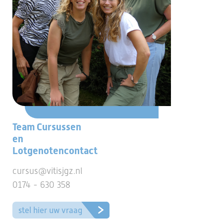
Team Cursussen
en
Lotgenotencontact
cursus@vitisjgz.nl
0174 - 630 358
stel hier uw vraag