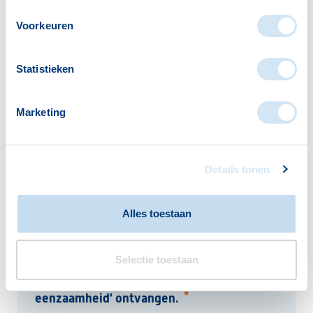
*
Email
Voorkeuren
Statistieken
Bericht
Marketing
Details tonen
Alles toestaan
Selectie toestaan
Ik wil de nieuwsbrief 'één tegen
*
eenzaamheid' ontvangen.