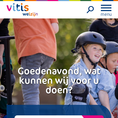
menu
Goedenavond, wat
kunnen wij voor u
doen?