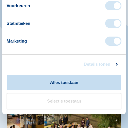
ontmoeten, met elkaar in gesprek te gaan
Voorkeuren
en ervaringen te delen. Wat doet het met
iemand om geheugenklachten te hebben?
Statistieken
Iedereen met geheugenklachten, hun
naasten en andere betrokkenen zijn van
Marketing
harte welkom om binnen te lopen tijdens
dit open ontmoetmoment op
woensdagochtend.
Details tonen
meer informatie
Alles toestaan
Selectie toestaan