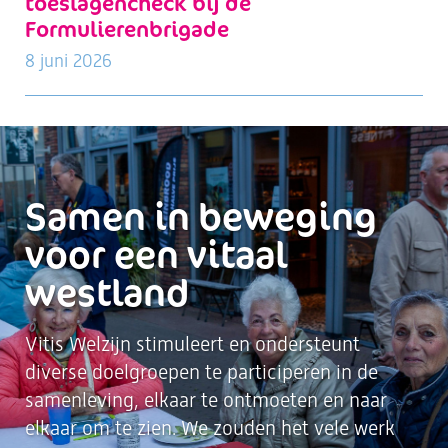
toeslagencheck bij de
Formulierenbrigade
8 juni 2026
Samen in beweging
voor een vitaal
westland
Vitis Welzijn stimuleert en ondersteunt
diverse doelgroepen te participeren in de
samenleving, elkaar te ontmoeten en naar
elkaar om te zien. We zouden het vele werk