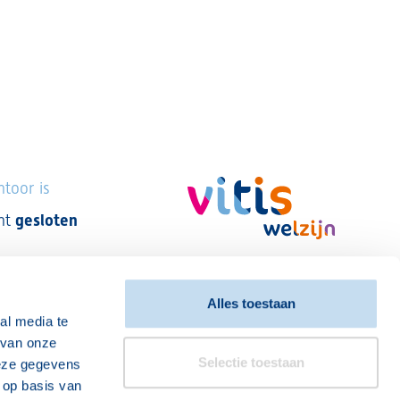
toor is
nt
gesloten
Alles toestaan
al media te
 van onze
Disclaimer
Privacy verklaring
Over Vitis Welzijn
Selectie toestaan
deze gegevens
 op basis van